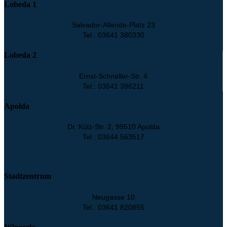
Lobeda 1
Salvador-Allende-Platz 23
Tel.: 03641 380330
Lobeda 2
Ernst-Schneller-Str. 4
Tel.: 03641 396211
Apolda
Dr. Külz-Str. 2, 99510 Apolda
Tel.: 03644 563517
Stadtzentrum
Neugasse 10
Tel.: 03641 820855