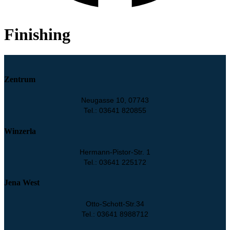
Finishing
Zentrum
Neugasse 10, 07743
Tel.: 03641 820855
Winzerla
Hermann-Pistor-Str. 1
Tel.: 03641 225172
Jena West
Otto-Schott-Str.34
Tel.: 03641 8988712