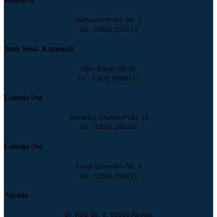
Winzerla
Hermann-Pistor-Str. 1
Tel.: 03641 225172
Jena West- Rapunzel
Otto-Schott-Str.34
Tel.: 03641 8988712
Lobeda Ost
Salvador-Allende-Platz 23
Tel.: 03641 380330
Lobeda Ost
Ernst-Schneller-Str. 4
Tel.: 03641 396211
Apolda
Dr. Külz-Str. 2, 99510 Apolda