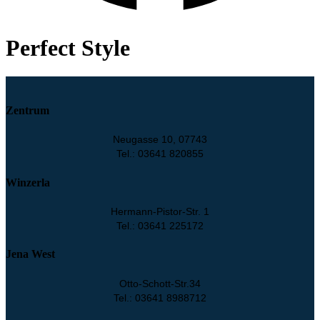
Perfect Style
Zentrum
Neugasse 10, 07743
Tel.: 03641 820855
Winzerla
Hermann-Pistor-Str. 1
Tel.: 03641 225172
Jena West
Otto-Schott-Str.34
Tel.: 03641 8988712