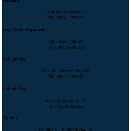
Winzerla
Hermann-Pistor-Str. 1
Tel.: 03641 225172
Jena West- Rapunzel
Otto-Schott-Str.34
Tel.: 03641 8988712
Lobeda Ost
Salvador-Allende-Platz 23
Tel.: 03641 380330
Lobeda Ost
Ernst-Schneller-Str. 4
Tel.: 03641 396211
Apolda
Dr. Külz-Str. 2, 99510 Apolda