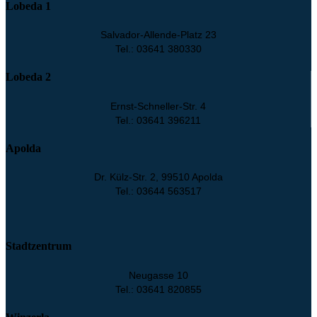
Lobeda 1
Salvador-Allende-Platz 23
Tel.: 03641 380330
Lobeda 2
Ernst-Schneller-Str. 4
Tel.: 03641 396211
Apolda
Dr. Külz-Str. 2, 99510 Apolda
Tel.: 03644 563517
Stadtzentrum
Neugasse 10
Tel.: 03641 820855