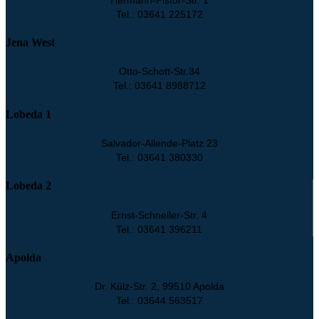
Tel.: 03641 225172
Jena West
Otto-Schott-Str.34
Tel.: 03641 8988712
Lobeda 1
Salvador-Allende-Platz 23
Tel.: 03641 380330
Lobeda 2
Ernst-Schneller-Str. 4
Tel.: 03641 396211
Apolda
Dr. Külz-Str. 2, 99510 Apolda
Tel.: 03644 563517