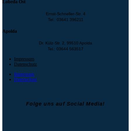
Lobeda Ost
Ernst-Schneller-Str. 4
Tel.: 03641 396211
Apolda
Dr. Külz-Str. 2, 99510 Apolda
Tel.: 03644 563517
Impressum
Datenschutz
Impressum
Datenschutz
Folge uns auf Social Media!