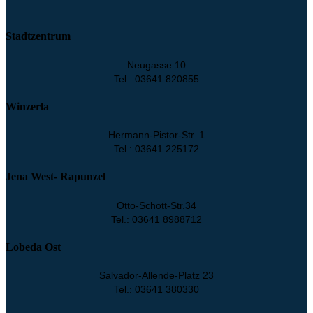
Stadtzentrum
Neugasse 10
Tel.: 03641 820855
Winzerla
Hermann-Pistor-Str. 1
Tel.: 03641 225172
Jena West- Rapunzel
Otto-Schott-Str.34
Tel.: 03641 8988712
Lobeda Ost
Salvador-Allende-Platz 23
Tel.: 03641 380330