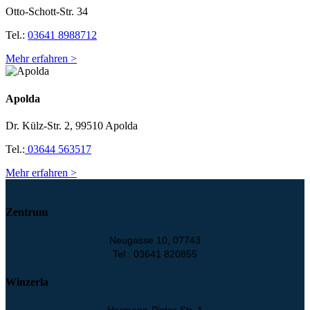
Otto-Schott-Str. 34
Tel.:
03641 8988712
Mehr erfahren >
Apolda
Dr. Külz-Str. 2, 99510 Apolda
Tel.:
03644 563517
Mehr erfahren >
Zentrum
Neugasse 10, 07743
Tel.: 03641 820855
Winzerla
Hermann-Pistor-Str. 1